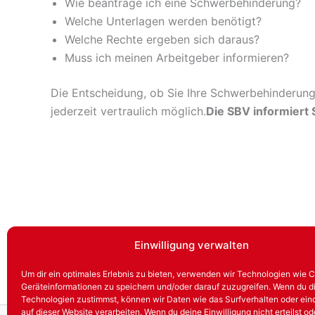
Wie beantrage ich eine Schwerbehinderung?
Welche Unterlagen werden benötigt?
Welche Rechte ergeben sich daraus?
Muss ich meinen Arbeitgeber informieren?
Die Entscheidung, ob Sie Ihre Schwerbehinderung 
jederzeit vertraulich möglich.
Die SBV informiert 
Einwilligung verwalten
Um dir ein optimales Erlebnis zu bieten, verwenden wir Technologien wie 
Geräteinformationen zu speichern und/oder darauf zuzugreifen. Wenn du d
Technologien zustimmst, können wir Daten wie das Surfverhalten oder ein
auf dieser Website verarbeiten. Wenn du deine Einwilligung nicht erteilst od